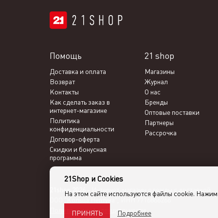
Помощь
21 shop
Доставка и оплата
Магазины
Возврат
Журнал
Контакты
О нас
Как сделать заказ в
Бренды
интернет-магазине
Оптовые поставки
Политика
Партнеры
конфиденциальности
Рассрочка
Договор-оферта
Скидки и бонусная
программа
21Shop и Cookies
21shop 2026 -
Интернет-магазин одежды с доставкой
На этом сайте используются файлы cookie. Нажи
ООО "Кольца Нептуна", ИНН 7716866266
Политика конфиденциальности
Подробнее
ПРИНЯТЬ