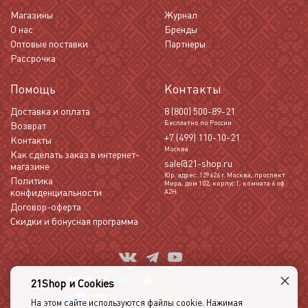
Магазины
Журнал
О нас
Бренды
Оптовые поставки
Партнеры
Рассрочка
Помощь
Контакты
Доставка и оплата
8 (800) 500-89-21
Бесплатно по России
Возврат
+7 (499) 110-10-21
Контакты
Москва
Как сделать заказ в интернет-
sale@21-shop.ru
магазине
Юр. адрес: 129626 г. Москва, проспект
Политика
Мира, дом 102, корпус 1, комната 6 оф
конфиденциальности
А2Н.
Договор-оферта
Скидки и бонусная программа
×
21Shop и Cookies
На этом сайте используются файлы cookie. Нажимая