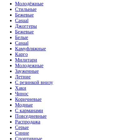
Молодёжные
Стильные
Бежевые
Casual
Джоггеры
Бежевые
Белые
Casual
Камуфляжные
Карго
Милитари
Молодежные
Зауженные
Летние
С резинкой внизу
Хаки
Чинос
Коричневые
Модные
С карманами
Повседневные
Распродажа
Серые
Синие
Спортивные