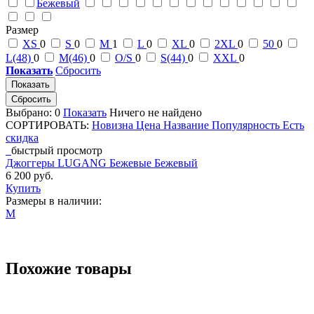
Бежевый
Размер
XS
0
S
0
M
1
L
0
XL
0
2XL
0
50
0
L(48)
0
M(46)
0
O/S
0
S(44)
0
XXL
0
Показать
Сбросить
Показать
Выбрано:
0
Показать
Ничего не найдено
СОРТИРОВАТЬ:
Новизна
Цена
Название
Популярность
Есть
скидка
быстрый просмотр
Джоггеры LUGANG Бежевые Бежевый
6 200 руб.
Купить
Размеры в наличии:
M
Похожие товары