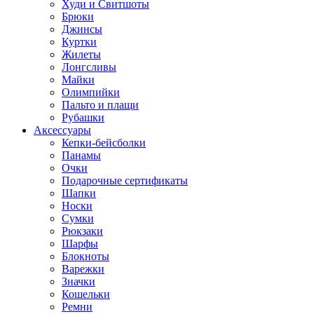
Худи и Свитшоты
Брюки
Джинсы
Куртки
Жилеты
Лонгсливы
Майки
Олимпийки
Пальто и плащи
Рубашки
Аксессуары
Кепки-бейсболки
Панамы
Очки
Подарочные сертификаты
Шапки
Носки
Сумки
Рюкзаки
Шарфы
Блокноты
Варежки
Значки
Кошельки
Ремни