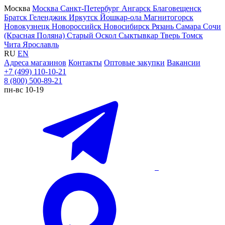
Москва
Москва
Санкт-Петербург
Ангарск
Благовещенск
Братск
Геленджик
Иркутск
Йошкар-ола
Магнитогорск
Новокузнецк
Новороссийск
Новосибирск
Рязань
Самара
Сочи
(Красная Поляна)
Старый Оскол
Сыктывкар
Тверь
Томск
Чита
Ярославль
RU
EN
Адреса магазинов
Контакты
Оптовые закупки
Вакансии
+7 (499) 110-10-21
8 (800) 500-89-21
пн-вс 10-19