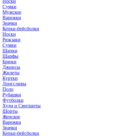
Носки
Сумки
Мужское
Варежки
Значки
Кепки-бейсболки
Носки
Рюкзаки
Сумки
Шапки
Шарфы
Брюки
Джинсы
Жилеты
Куртки
Лонгсливы
Поло
Рубашки
Футболки
Худи и Свитшоты
Шорты
Женское
Варежки
Значки
Кепки-бейсболки