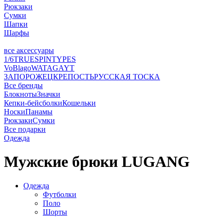
Рюкзаки
Сумки
Шапки
Шарфы
все аксессуары
1/6
TRUESPIN
TYPES
VoBlago
WATAGA
YT
ЗАПОРОЖЕЦ
КРЕПОСТЬ
РУССКАЯ ТОСКА
Все бренды
Блокноты
Значки
Кепки-бейсболки
Кошельки
Носки
Панамы
Рюкзаки
Сумки
Все подарки
Одежда
Мужские брюки LUGANG
Одежда
Футболки
Поло
Шорты