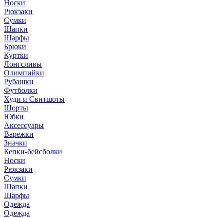
Носки
Рюкзаки
Сумки
Шапки
Шарфы
Брюки
Куртки
Лонгсливы
Олимпийки
Рубашки
Футболки
Худи и Свитшоты
Шорты
Юбки
Аксессуары
Варежки
Значки
Кепки-бейсболки
Носки
Рюкзаки
Сумки
Шапки
Шарфы
Одежда
Одежда