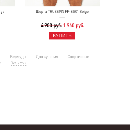
ige
Шорты TRUESPIN FF-SS01 Beige
4 900 руб.
1 960 руб.
КУПИТЬ
и
Бермуды
Для купания
Спортивные
е
Все метки