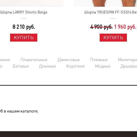
Шорты LARRY Shorts Beige
Шорты TRUESPIN FF-SS016 Be
8 210 руб.
4 900 руб.
1 960 руб.
КУПИТЬ
КУПИТЬ
вания
Плавательные
Джинсовые
Пляжные
Милитар
о
Беговые
Длинные
Короткие
Модные
Дешевы
уб в нашем каталоге;