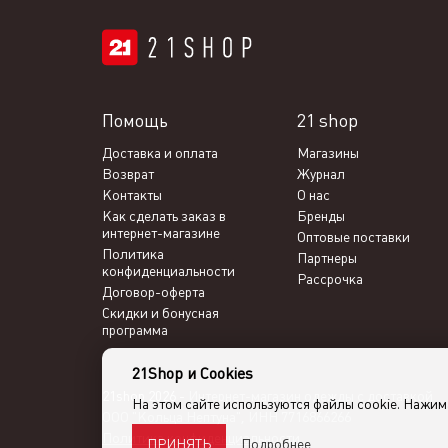
Помощь
21 shop
Доставка и оплата
Магазины
Возврат
Журнал
Контакты
О нас
Как сделать заказ в
Бренды
интернет-магазине
Оптовые поставки
Политика
Партнеры
конфиденциальности
Рассрочка
Договор-оферта
Скидки и бонусная
программа
21Shop и Cookies
21shop 2026 -
Интернет-магазин одежды с доставкой
На этом сайте используются файлы cookie. Нажи
ООО "Кольца Нептуна", ИНН 7716866266
Политика конфиденциальности
Подробнее
ПРИНЯТЬ