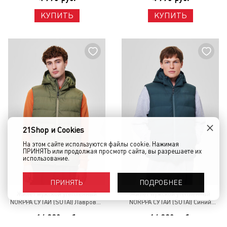
КУПИТЬ
КУПИТЬ
×
21Shop и Cookies
На этом сайте используются файлы cookie. Нажимая
ПРИНЯТЬ или продолжая просмотр сайта, вы разрешаете их
использование.
ПОДРОБНЕЕ
ПРИНЯТЬ
Жилет мужской утепленный
Жилет мужской утепленный
NORPPA СУТАЙ (SUTAI) Лавровый
NORPPA СУТАЙ (SUTAI) Синий
лист
мрамор
14 880 руб.
14 880 руб.