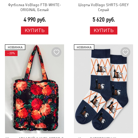
Футболка VoBlago FTB-WHITE-
Шорты VoBlago SHRTS-GREY
ORIGINAL Белый
Серый
4 990 руб.
5 620 руб.
КУПИТЬ
КУПИТЬ
НОВИНКА
НОВИНКА
- 20%