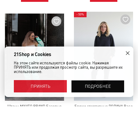
- 50%
×
21Shop и Cookies
На этом сайте используются файлы cookie. Нажимая
ПРИНЯТЬ или продолжая просмотр сайта, вы разрешаете их
использование.
ПОДРОБНЕЕ
ПРИНЯТЬ
Штаны MIYATO BRAND Базовые
Брюки спортивные РОДИНА Base
Тиффани
(женские) Темно-Синий
6 600 руб.
3 800 руб.
1 900 руб.
КУПИТЬ
КУПИТЬ