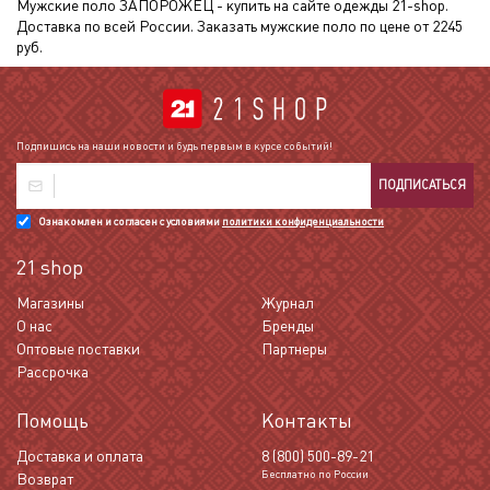
Мужские поло ЗАПОРОЖЕЦ - купить на сайте одежды 21-shop.
Доставка по всей России. Заказать мужские поло по цене от 2245
руб.
Подпишись на наши новости и будь первым в курсе событий!
ПОДПИСАТЬСЯ
Ознакомлен и согласен с условиями
политики конфиденциальности
21 shop
Магазины
Журнал
О нас
Бренды
Оптовые поставки
Партнеры
Рассрочка
Помощь
Контакты
Доставка и оплата
8 (800) 500-89-21
Бесплатно по России
Возврат