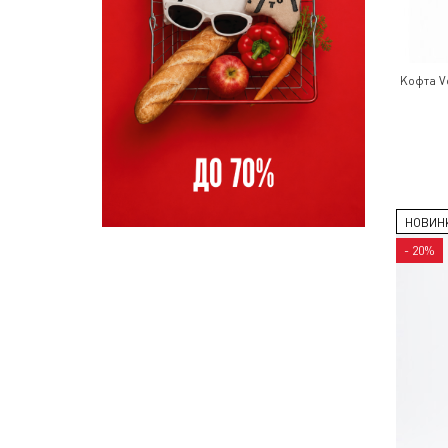
Кофта V
НОВИН
- 20%