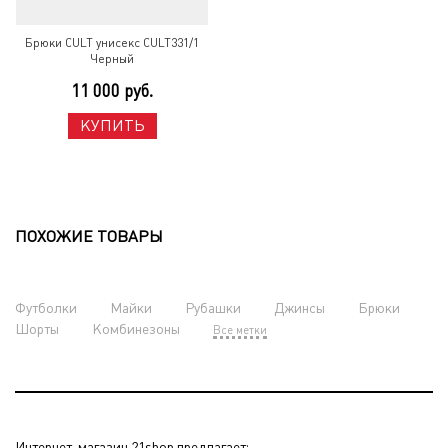
Брюки CULT унисекс CULT331/1
Черный
11 000 руб.
КУПИТЬ
ПОХОЖИЕ ТОВАРЫ
Футболки
Майки
Рубашки
Джинсы
Брюки
Шорты
Комбинезоны
Все метки
Интернет-магазин 21shop предлагает: