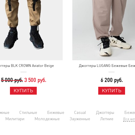
ггеры BLK CROWN Aviator Beige
Джоггеры LUGANG Бежевые Бе
5 000 руб.
3 500 руб.
6 200 руб.
КУПИТЬ
КУПИТЬ
жные
Стильные
Бежевые
Casual
Джоггеры
Беже
Милитари
Молодежные
Зауженные
Летние
Все ме