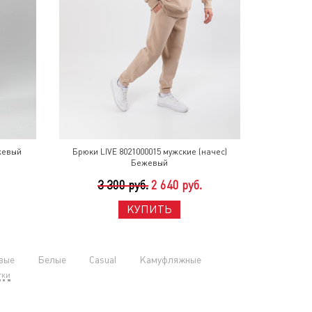
жевый
Брюки LIVE 8021000015 мужские (начес)
Бежевый
3 300 руб.
2 640 руб.
КУПИТЬ
вые
Белые
Casual
Камуфляжные
тки