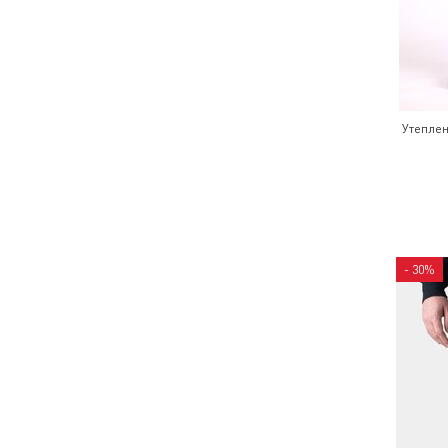
Утепле
- 30%