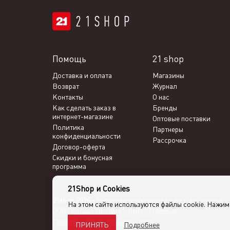
Помощь
21 shop
Доставка и оплата
Магазины
Возврат
Журнал
Контакты
О нас
Как сделать заказ в
Бренды
интернет-магазине
Оптовые поставки
Политика
Партнеры
конфиденциальности
Рассрочка
Договор-оферта
Скидки и бонусная
программа
21Shop и Cookies
21shop 2026 -
Интернет-магазин одежды с доставкой
На этом сайте используются файлы cookie. Нажи
ООО "Кольца Нептуна", ИНН 7716866266
Политика конфиденциальности
Подробнее
ПРИНЯТЬ