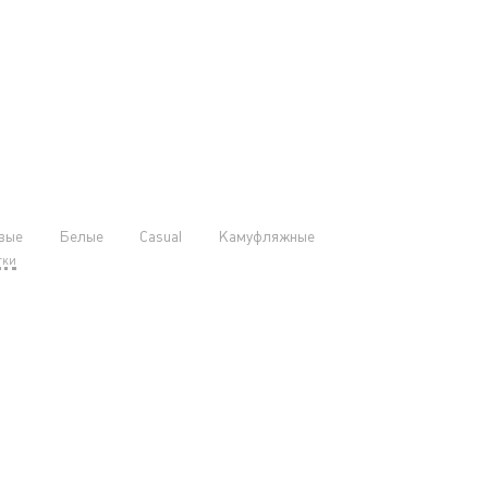
вые
Белые
Casual
Камуфляжные
тки