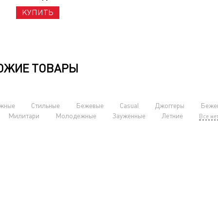
КУПИТЬ
ОЖИЕ ТОВАРЫ
жные
Стильные
Бежевые
Casual
Джоггеры
Беже
Милитари
Молодежные
Зауженные
Летние
Все ме