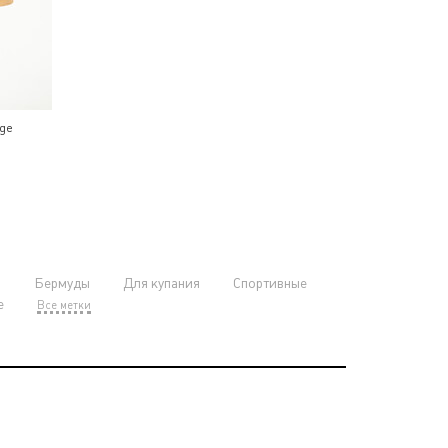
ige
и
Бермуды
Для купания
Спортивные
е
Все метки