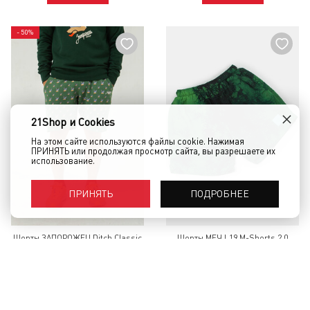
- 50%
×
21Shop и Cookies
На этом сайте используются файлы cookie. Нажимая
ПРИНЯТЬ или продолжая просмотр сайта, вы разрешаете их
использование.
ПОДРОБНЕЕ
ПРИНЯТЬ
Шорты ЗАПОРОЖЕЦ Ditch Classic
Шорты МЕЧ L19 M-Shorts 2.0
Ping-Pong Shorts Green
Зеленый
5 490 руб.
2 745 руб.
1 980 руб.
КУПИТЬ
КУПИТЬ