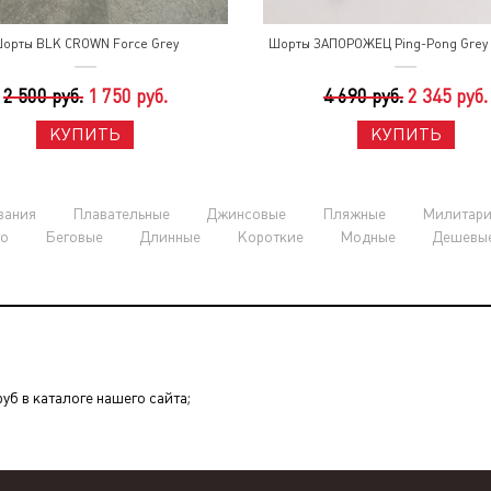
орты BLK CROWN Force Grey
Шорты ЗАПОРОЖЕЦ Ping-Pong Grey
2 500 руб.
1 750 руб.
4 690 руб.
2 345 руб.
КУПИТЬ
КУПИТЬ
вания
Плавательные
Джинсовые
Пляжные
Милитар
о
Беговые
Длинные
Короткие
Модные
Дешевы
уб в каталоге нашего сайта;