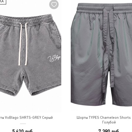
КА
ты VoBlago SHRTS-GREY Серый
Шорты TYPES Chameleon Shorts 
Голубой
5 620 руб.
7 380 руб.