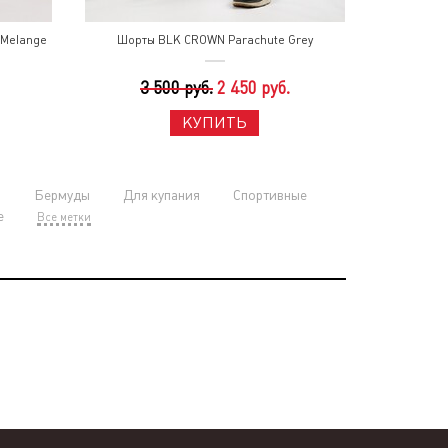
 Melange
Шорты BLK CROWN Parachute Grey
3 500 руб.
2 450 руб.
КУПИТЬ
и
Бермуды
Для купания
Спортивные
е
Все метки