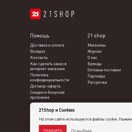
Помощь
21 shop
Доставка и оплата
Магазины
Возврат
Журнал
Контакты
О нас
Как сделать заказ в
Бренды
интернет-магазине
Оптовые поставки
Политика
Партнеры
конфиденциальности
Рассрочка
Договор-оферта
Скидки и бонусная
программа
21Shop и Cookies
21shop 2026 -
Интернет-магазин одежды с доставкой
На этом сайте используются файлы cookie. Нажи
ООО "Кольца Нептуна", ИНН 7716866266
Политика конфиденциальности
Подробнее
ПРИНЯТЬ